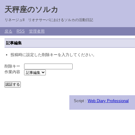
天秤座のソルカ
リネージュII リオナサーバにおけるソルカの活動日記
戻る
RSS
管理者用
記事編集
投稿時に設定した削除キーを入力してください。
削除キー
作業内容
Script :
Web Diary Professional