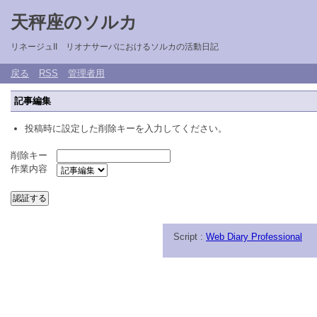
天秤座のソルカ
リネージュII リオナサーバにおけるソルカの活動日記
戻る
RSS
管理者用
記事編集
投稿時に設定した削除キーを入力してください。
削除キー
作業内容
Script :
Web Diary Professional