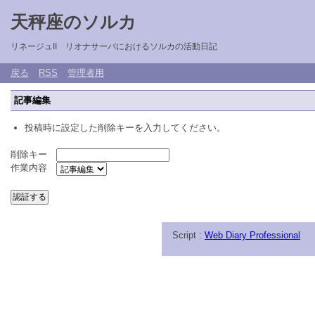
天秤座のソルカ
リネージュII リオナサーバにおけるソルカの活動日記
戻る
RSS
管理者用
記事編集
投稿時に設定した削除キーを入力してください。
削除キー
作業内容
Script :
Web Diary Professional