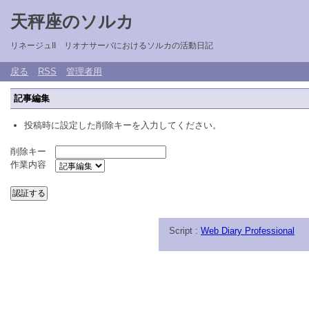
天秤座のソルカ
リネージュII リオナサーバにおけるソルカの活動日記
戻る
RSS
管理者用
記事編集
投稿時に設定した削除キーを入力してください。
削除キー
作業内容
Script :
Web Diary Professional