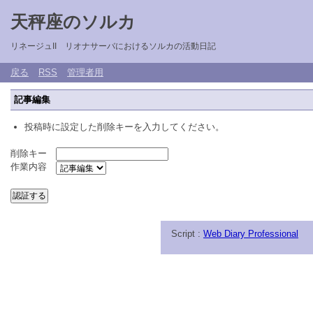
天秤座のソルカ
リネージュII リオナサーバにおけるソルカの活動日記
戻る
RSS
管理者用
記事編集
投稿時に設定した削除キーを入力してください。
削除キー
作業内容
Script :
Web Diary Professional