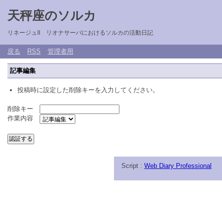
天秤座のソルカ
リネージュII リオナサーバにおけるソルカの活動日記
戻る
RSS
管理者用
記事編集
投稿時に設定した削除キーを入力してください。
削除キー
作業内容
Script :
Web Diary Professional