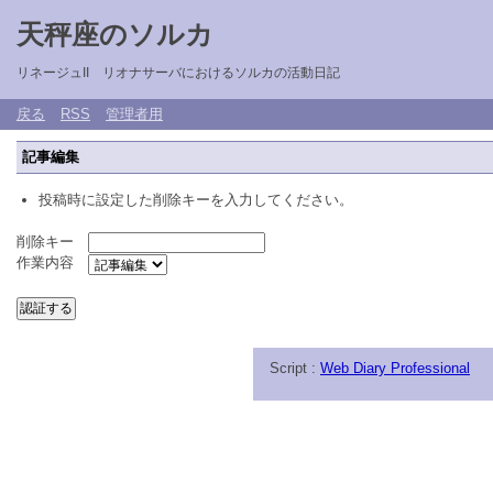
天秤座のソルカ
リネージュII リオナサーバにおけるソルカの活動日記
戻る
RSS
管理者用
記事編集
投稿時に設定した削除キーを入力してください。
削除キー
作業内容
Script :
Web Diary Professional