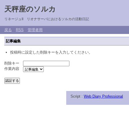
天秤座のソルカ
リネージュII リオナサーバにおけるソルカの活動日記
戻る
RSS
管理者用
記事編集
投稿時に設定した削除キーを入力してください。
削除キー
作業内容
Script :
Web Diary Professional