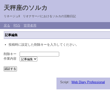
天秤座のソルカ
リネージュII リオナサーバにおけるソルカの活動日記
戻る
RSS
管理者用
記事編集
投稿時に設定した削除キーを入力してください。
削除キー
作業内容
Script :
Web Diary Professional