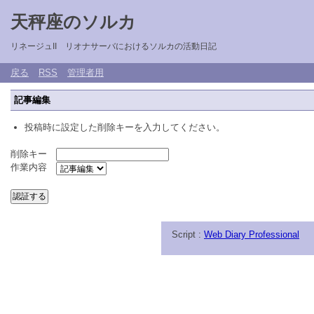
天秤座のソルカ
リネージュII リオナサーバにおけるソルカの活動日記
戻る
RSS
管理者用
記事編集
投稿時に設定した削除キーを入力してください。
削除キー
作業内容
Script :
Web Diary Professional