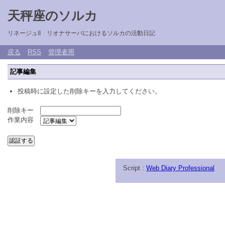
天秤座のソルカ
リネージュII リオナサーバにおけるソルカの活動日記
戻る
RSS
管理者用
記事編集
投稿時に設定した削除キーを入力してください。
削除キー
作業内容
Script :
Web Diary Professional