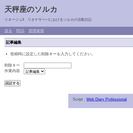
天秤座のソルカ
リネージュII リオナサーバにおけるソルカの活動日記
戻る
RSS
管理者用
記事編集
投稿時に設定した削除キーを入力してください。
削除キー
作業内容
Script :
Web Diary Professional