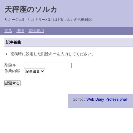
天秤座のソルカ
リネージュII リオナサーバにおけるソルカの活動日記
戻る
RSS
管理者用
記事編集
投稿時に設定した削除キーを入力してください。
削除キー
作業内容
Script :
Web Diary Professional