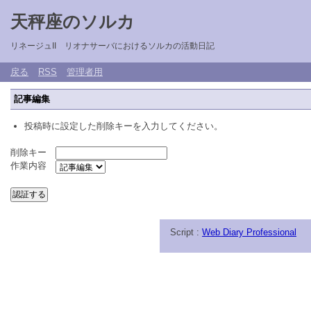
天秤座のソルカ
リネージュII リオナサーバにおけるソルカの活動日記
戻る
RSS
管理者用
記事編集
投稿時に設定した削除キーを入力してください。
削除キー
作業内容
Script :
Web Diary Professional