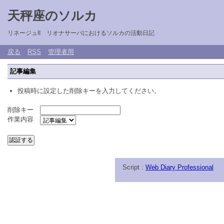
天秤座のソルカ
リネージュII リオナサーバにおけるソルカの活動日記
戻る
RSS
管理者用
記事編集
投稿時に設定した削除キーを入力してください。
削除キー
作業内容
Script :
Web Diary Professional