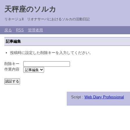
天秤座のソルカ
リネージュII リオナサーバにおけるソルカの活動日記
戻る
RSS
管理者用
記事編集
投稿時に設定した削除キーを入力してください。
削除キー
作業内容
Script :
Web Diary Professional