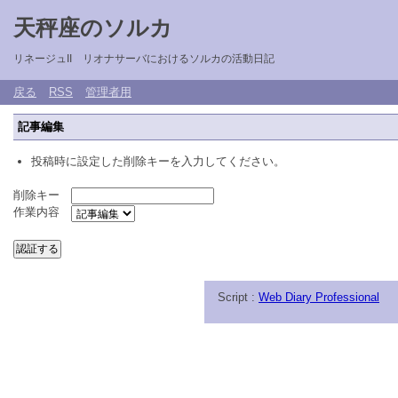
天秤座のソルカ
リネージュII リオナサーバにおけるソルカの活動日記
戻る
RSS
管理者用
記事編集
投稿時に設定した削除キーを入力してください。
削除キー
作業内容
Script :
Web Diary Professional