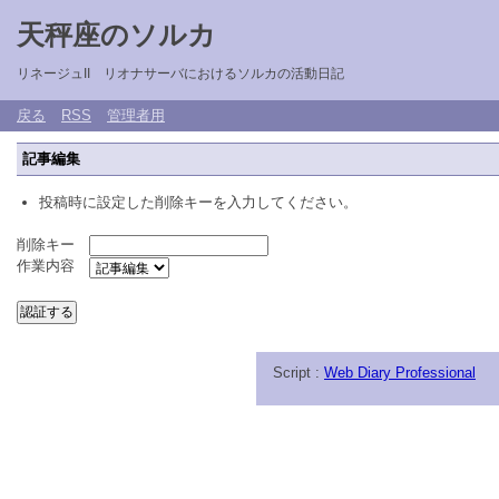
天秤座のソルカ
リネージュII リオナサーバにおけるソルカの活動日記
戻る
RSS
管理者用
記事編集
投稿時に設定した削除キーを入力してください。
削除キー
作業内容
Script :
Web Diary Professional