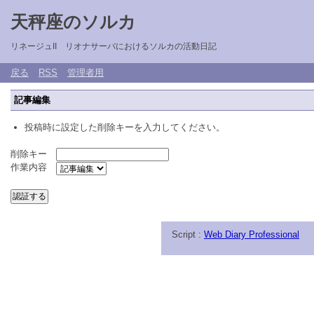
天秤座のソルカ
リネージュII リオナサーバにおけるソルカの活動日記
戻る
RSS
管理者用
記事編集
投稿時に設定した削除キーを入力してください。
削除キー
作業内容
Script :
Web Diary Professional