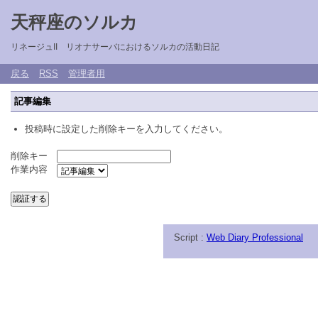
天秤座のソルカ
リネージュII リオナサーバにおけるソルカの活動日記
戻る
RSS
管理者用
記事編集
投稿時に設定した削除キーを入力してください。
削除キー
作業内容
Script :
Web Diary Professional