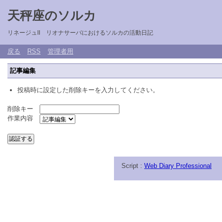
天秤座のソルカ
リネージュII リオナサーバにおけるソルカの活動日記
戻る
RSS
管理者用
記事編集
投稿時に設定した削除キーを入力してください。
削除キー
作業内容
Script :
Web Diary Professional