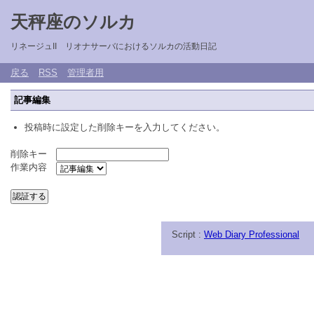
天秤座のソルカ
リネージュII リオナサーバにおけるソルカの活動日記
戻る
RSS
管理者用
記事編集
投稿時に設定した削除キーを入力してください。
削除キー
作業内容
Script :
Web Diary Professional