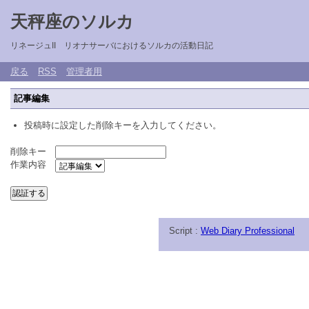
天秤座のソルカ
リネージュII リオナサーバにおけるソルカの活動日記
戻る
RSS
管理者用
記事編集
投稿時に設定した削除キーを入力してください。
削除キー
作業内容
Script :
Web Diary Professional