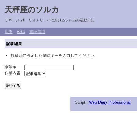
天秤座のソルカ
リネージュII リオナサーバにおけるソルカの活動日記
戻る
RSS
管理者用
記事編集
投稿時に設定した削除キーを入力してください。
削除キー
作業内容
Script :
Web Diary Professional