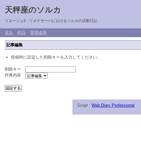
天秤座のソルカ
リネージュII リオナサーバにおけるソルカの活動日記
戻る
RSS
管理者用
記事編集
投稿時に設定した削除キーを入力してください。
削除キー
作業内容
Script :
Web Diary Professional