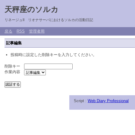
天秤座のソルカ
リネージュII リオナサーバにおけるソルカの活動日記
戻る
RSS
管理者用
記事編集
投稿時に設定した削除キーを入力してください。
削除キー
作業内容
Script :
Web Diary Professional