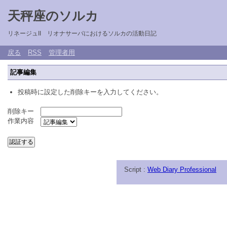
天秤座のソルカ
リネージュII リオナサーバにおけるソルカの活動日記
戻る
RSS
管理者用
記事編集
投稿時に設定した削除キーを入力してください。
削除キー
作業内容
Script :
Web Diary Professional