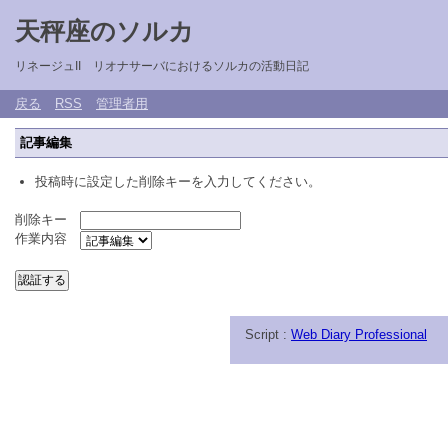
天秤座のソルカ
リネージュII リオナサーバにおけるソルカの活動日記
戻る
RSS
管理者用
記事編集
投稿時に設定した削除キーを入力してください。
削除キー
作業内容
Script :
Web Diary Professional