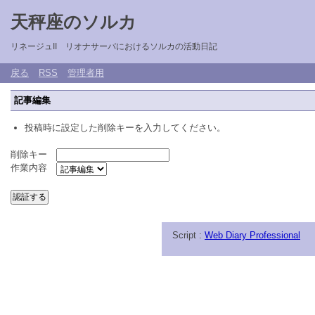
天秤座のソルカ
リネージュII リオナサーバにおけるソルカの活動日記
戻る
RSS
管理者用
記事編集
投稿時に設定した削除キーを入力してください。
削除キー
作業内容
Script :
Web Diary Professional