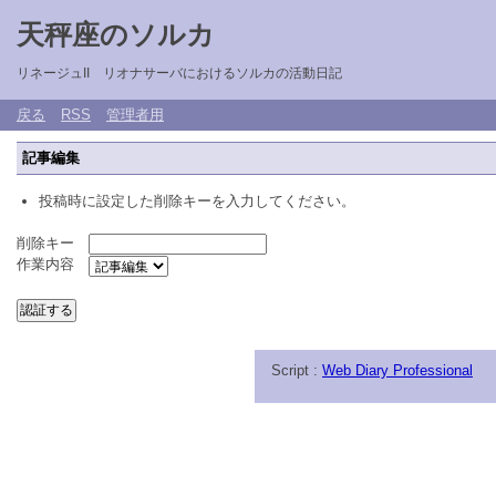
天秤座のソルカ
リネージュII リオナサーバにおけるソルカの活動日記
戻る
RSS
管理者用
記事編集
投稿時に設定した削除キーを入力してください。
削除キー
作業内容
Script :
Web Diary Professional