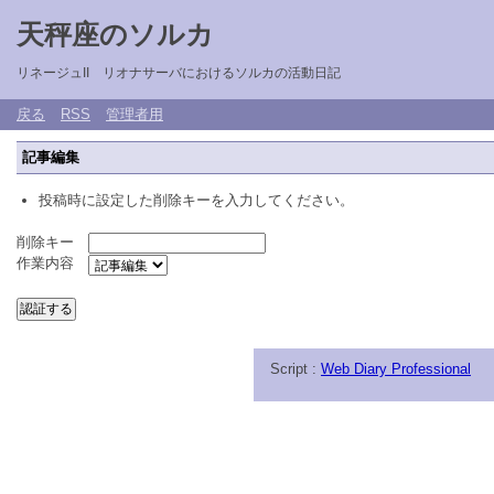
天秤座のソルカ
リネージュII リオナサーバにおけるソルカの活動日記
戻る
RSS
管理者用
記事編集
投稿時に設定した削除キーを入力してください。
削除キー
作業内容
Script :
Web Diary Professional