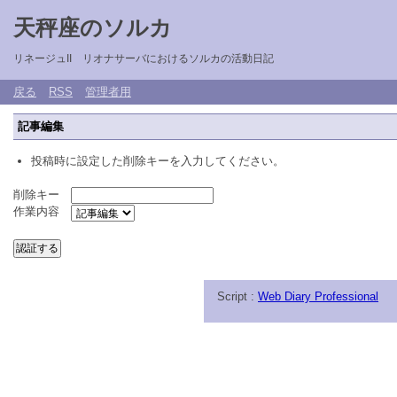
天秤座のソルカ
リネージュII リオナサーバにおけるソルカの活動日記
戻る
RSS
管理者用
記事編集
投稿時に設定した削除キーを入力してください。
削除キー
作業内容
Script :
Web Diary Professional