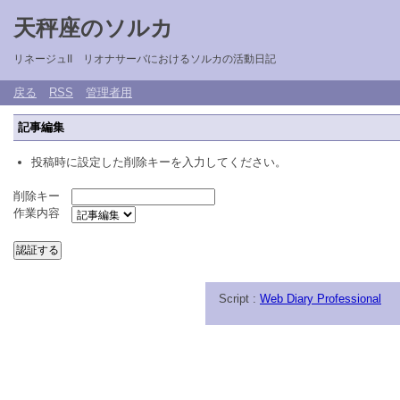
天秤座のソルカ
リネージュII リオナサーバにおけるソルカの活動日記
戻る
RSS
管理者用
記事編集
投稿時に設定した削除キーを入力してください。
削除キー
作業内容
Script :
Web Diary Professional