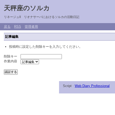
天秤座のソルカ
リネージュII リオナサーバにおけるソルカの活動日記
戻る
RSS
管理者用
記事編集
投稿時に設定した削除キーを入力してください。
削除キー
作業内容
Script :
Web Diary Professional