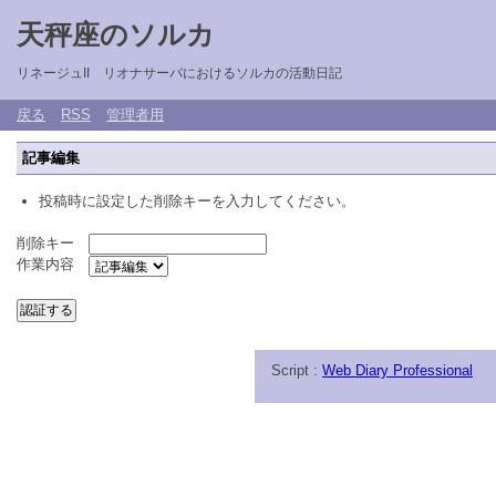
天秤座のソルカ
リネージュII リオナサーバにおけるソルカの活動日記
戻る
RSS
管理者用
記事編集
投稿時に設定した削除キーを入力してください。
削除キー
作業内容
Script :
Web Diary Professional