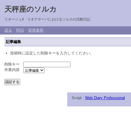
天秤座のソルカ
リネージュII リオナサーバにおけるソルカの活動日記
戻る
RSS
管理者用
記事編集
投稿時に設定した削除キーを入力してください。
削除キー
作業内容
Script :
Web Diary Professional