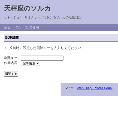
天秤座のソルカ
リネージュII リオナサーバにおけるソルカの活動日記
戻る
RSS
管理者用
記事編集
投稿時に設定した削除キーを入力してください。
削除キー
作業内容
Script :
Web Diary Professional