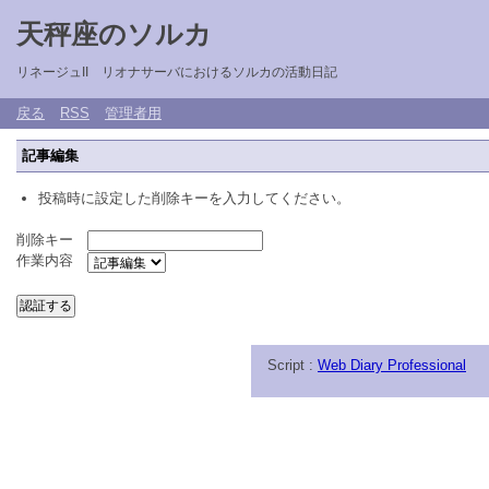
天秤座のソルカ
リネージュII リオナサーバにおけるソルカの活動日記
戻る
RSS
管理者用
記事編集
投稿時に設定した削除キーを入力してください。
削除キー
作業内容
Script :
Web Diary Professional