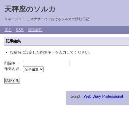
天秤座のソルカ
リネージュII リオナサーバにおけるソルカの活動日記
戻る
RSS
管理者用
記事編集
投稿時に設定した削除キーを入力してください。
削除キー
作業内容
Script :
Web Diary Professional