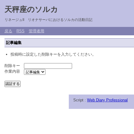
天秤座のソルカ
リネージュII リオナサーバにおけるソルカの活動日記
戻る
RSS
管理者用
記事編集
投稿時に設定した削除キーを入力してください。
削除キー
作業内容
Script :
Web Diary Professional