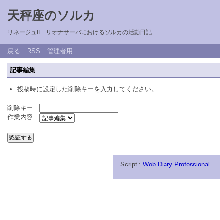
天秤座のソルカ
リネージュII リオナサーバにおけるソルカの活動日記
戻る
RSS
管理者用
記事編集
投稿時に設定した削除キーを入力してください。
削除キー
作業内容
Script :
Web Diary Professional