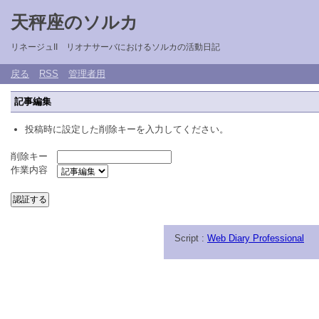
天秤座のソルカ
リネージュII リオナサーバにおけるソルカの活動日記
戻る
RSS
管理者用
記事編集
投稿時に設定した削除キーを入力してください。
削除キー
作業内容
Script :
Web Diary Professional