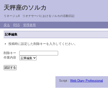
天秤座のソルカ
リネージュII リオナサーバにおけるソルカの活動日記
戻る
RSS
管理者用
記事編集
投稿時に設定した削除キーを入力してください。
削除キー
作業内容
Script :
Web Diary Professional