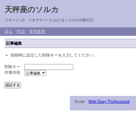
天秤座のソルカ
リネージュII リオナサーバにおけるソルカの活動日記
戻る
RSS
管理者用
記事編集
投稿時に設定した削除キーを入力してください。
削除キー
作業内容
Script :
Web Diary Professional