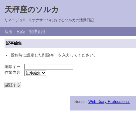
天秤座のソルカ
リネージュII リオナサーバにおけるソルカの活動日記
戻る
RSS
管理者用
記事編集
投稿時に設定した削除キーを入力してください。
削除キー
作業内容
Script :
Web Diary Professional