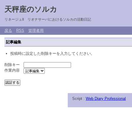
天秤座のソルカ
リネージュII リオナサーバにおけるソルカの活動日記
戻る
RSS
管理者用
記事編集
投稿時に設定した削除キーを入力してください。
削除キー
作業内容
Script :
Web Diary Professional