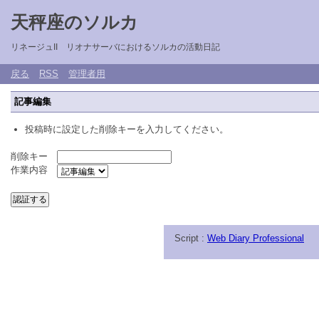
天秤座のソルカ
リネージュII リオナサーバにおけるソルカの活動日記
戻る
RSS
管理者用
記事編集
投稿時に設定した削除キーを入力してください。
削除キー
作業内容
Script :
Web Diary Professional