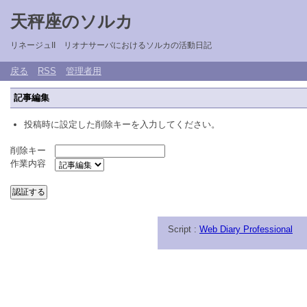
天秤座のソルカ
リネージュII リオナサーバにおけるソルカの活動日記
戻る
RSS
管理者用
記事編集
投稿時に設定した削除キーを入力してください。
削除キー
作業内容
Script :
Web Diary Professional