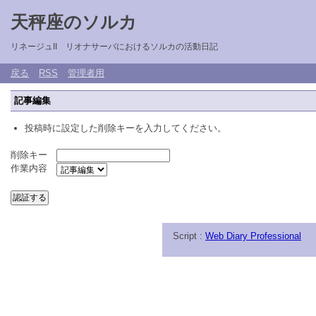
天秤座のソルカ
リネージュII リオナサーバにおけるソルカの活動日記
戻る
RSS
管理者用
記事編集
投稿時に設定した削除キーを入力してください。
削除キー
作業内容
Script :
Web Diary Professional