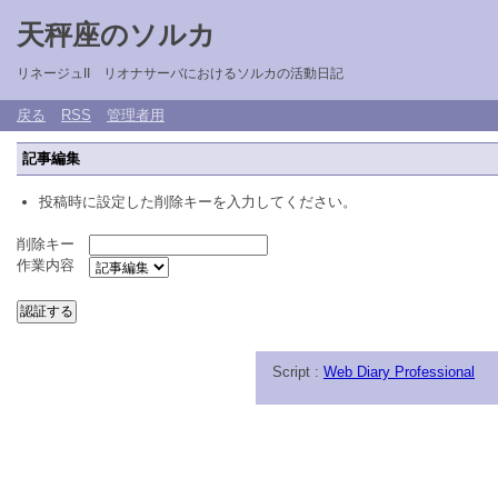
天秤座のソルカ
リネージュII リオナサーバにおけるソルカの活動日記
戻る
RSS
管理者用
記事編集
投稿時に設定した削除キーを入力してください。
削除キー
作業内容
Script :
Web Diary Professional